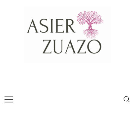
Psícologo experto en habilidades de
Asier Zuazo
comunicación