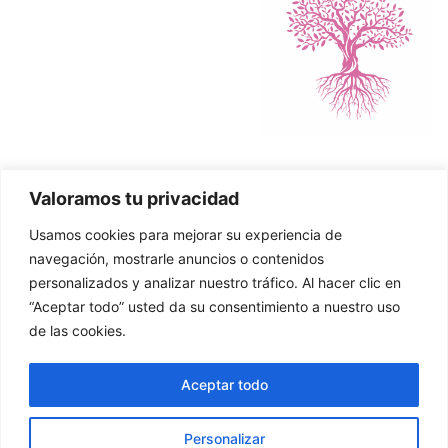
Valoramos tu privacidad
Política de Cookies
Usamos cookies para mejorar su experiencia de
Política de Privacidad
navegación, mostrarle anuncios o contenidos
personalizados y analizar nuestro tráfico. Al hacer clic en
“Aceptar todo” usted da su consentimiento a nuestro uso
de las cookies.
© 2026 Asier Zuazo. Página creada por MJG Social
Aceptar todo
Media
Personalizar