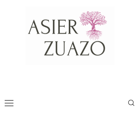
Psícologo experto en habilidades de
Asier Zuazo
comunicación