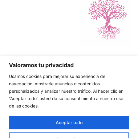
Valoramos tu privacidad
Política de Cookies
Usamos cookies para mejorar su experiencia de
Política de Privacidad
navegación, mostrarle anuncios o contenidos
personalizados y analizar nuestro tráfico. Al hacer clic en
“Aceptar todo” usted da su consentimiento a nuestro uso
de las cookies.
© 2026 Asier Zuazo. Página creada por MJG Social
Aceptar todo
Media