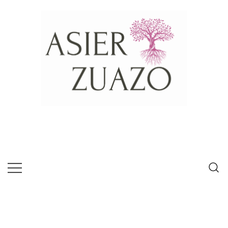
Psícologo experto en habilidades de
Asier Zuazo
comunicación