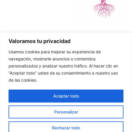
Valoramos tu privacidad
Política de Cookies
Usamos cookies para mejorar su experiencia de
Política de Privacidad
navegación, mostrarle anuncios o contenidos
personalizados y analizar nuestro tráfico. Al hacer clic en
“Aceptar todo” usted da su consentimiento a nuestro uso
de las cookies.
© 2026 Asier Zuazo. Página creada por MJG Social
Aceptar todo
Media
Personalizar
Rechazar todo