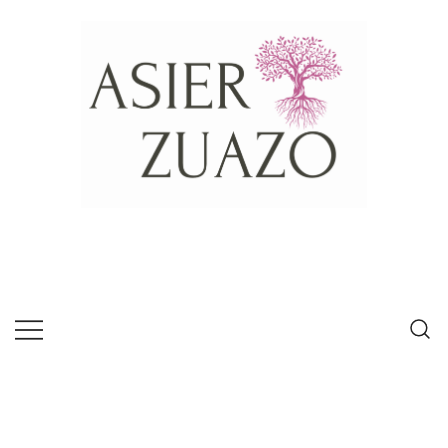
Psícologo experto en habilidades de
Asier Zuazo
comunicación