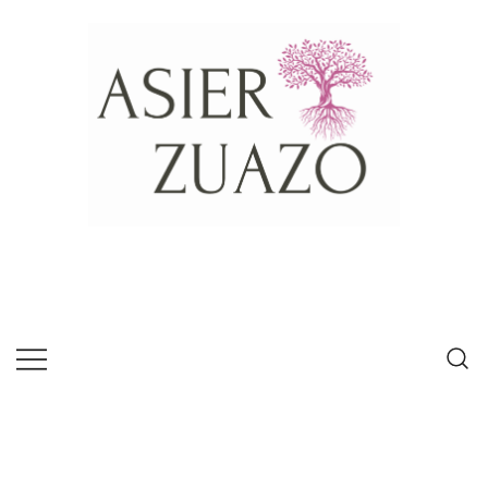
Psícologo experto en habilidades de
Asier Zuazo
comunicación