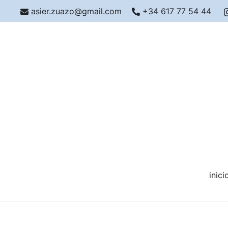
asier.zuazo@gmail.com
+34 617 77 54 44
inici