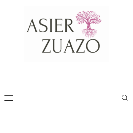
Psícologo experto en habilidades de
Asier Zuazo
comunicación