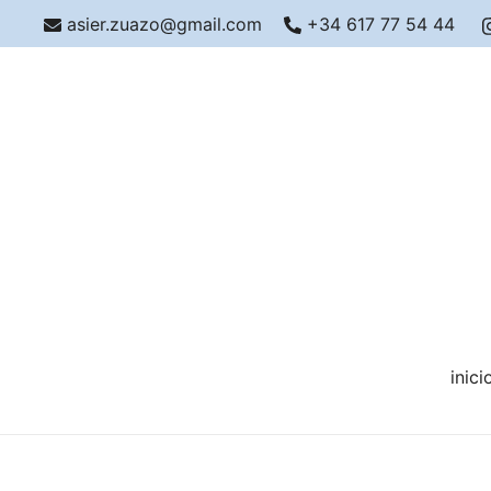
asier.zuazo@gmail.com
+34 617 77 54 44
inici