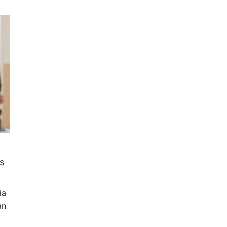
s
ia
an