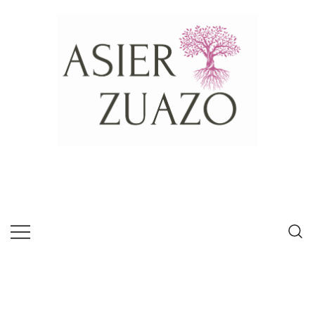
Psícologo experto en habilidades de
Asier Zuazo
comunicación