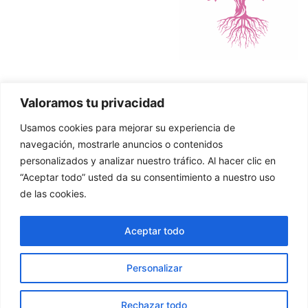
Valoramos tu privacidad
Política de Cookies
Usamos cookies para mejorar su experiencia de
Política de Privacidad
navegación, mostrarle anuncios o contenidos
personalizados y analizar nuestro tráfico. Al hacer clic en
“Aceptar todo” usted da su consentimiento a nuestro uso
de las cookies.
© 2026 Asier Zuazo. Página creada por MJG Social
Aceptar todo
Media
Personalizar
Rechazar todo