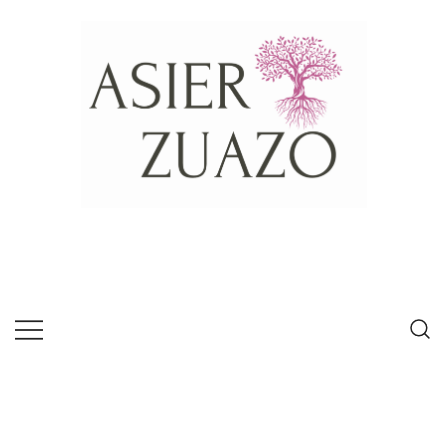
Psícologo experto en habilidades de
Asier Zuazo
comunicación