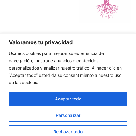
Valoramos tu privacidad
Política de Cookies
Usamos cookies para mejorar su experiencia de
Política de Privacidad
navegación, mostrarle anuncios o contenidos
personalizados y analizar nuestro tráfico. Al hacer clic en
“Aceptar todo” usted da su consentimiento a nuestro uso
de las cookies.
© 2026 Asier Zuazo. Página creada por MJG Social
Aceptar todo
Media
Personalizar
Rechazar todo