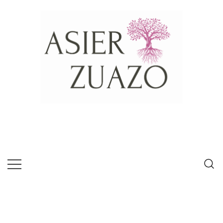
Psícologo experto en habilidades de
Asier Zuazo
comunicación