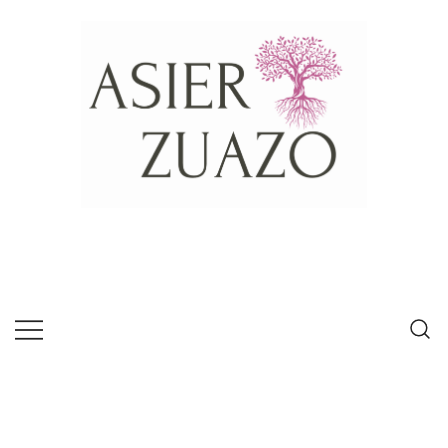
Psícologo experto en habilidades de
Asier Zuazo
comunicación